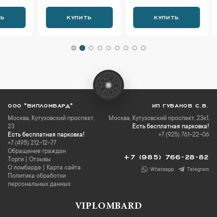
КУПИТЬ
КУПИТЬ
К
ООО "ВИПЛОМБАРД"
ИП ГУБАНОВ С.В.
Москва
,
Кутузовский проспект,
Москва, Кутузовский проспект, 23к1,
23
Есть бесплатная парковка!
Есть бесплатная парковка!
+7 (925) 761-22-06
+7 (495) 212-12-77
Обращение граждан
+7 (985) 766-28-82
Торги
|
Отзывы
О ломбарде
|
Карта сайта
Whatsapp
Telegram
Политика обработки
персональных данных
VIPLOMBARD