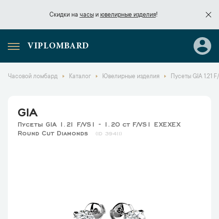
Скидки на
часы
и
ювелирные изделия
!
VIPLOMBARD
Скидки на
часы
и
ювелирные изделия
!
Часовой ломбард
Каталог
Ювелирные изделия
Пусеты GIA 1.21 
GIA
Пусеты GIA 1.21 F/VS1 - 1.20 ct F/VS1 EXEXEX
Round Cut Diamonds
39411