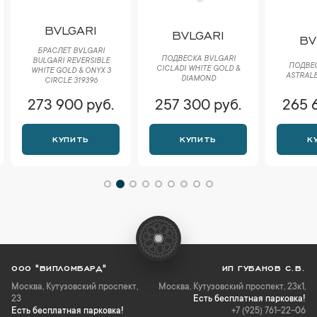
BVLGARI
BVLGARI
BV
БРАСЛЕТ BVLGARI
ПОДВЕСКА BVLGARI
BULGARI REVERSIBLE
ПОДВЕС
CICLADI WHITE GOLD &
WHITE GOLD & ONYX 3
ASTRALE
DIAMOND
CIRCLE 319396
273 900 руб.
257 300 руб.
265 
КУПИТЬ
КУПИТЬ
К
ООО "ВИПЛОМБАРД"
ИП ГУБАНОВ С.В.
Москва
,
Кутузовский проспект,
Москва, Кутузовский проспект, 23к1,
23
Есть бесплатная парковка!
Есть бесплатная парковка!
+7 (925) 761-22-06