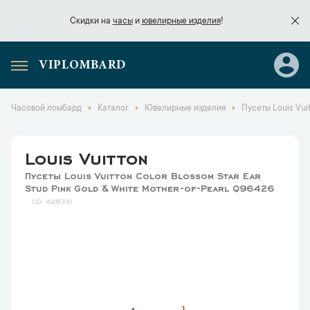
Скидки на
часы
и
ювелирные изделия
!
VIPLOMBARD
Скидки на
часы
и
ювелирные изделия
!
Часовой ломбард
Каталог
Ювелирные изделия
Пусеты Louis Vuit
Louis Vuitton
Пусеты Louis Vuitton Color Blossom Star Ear
Stud Pink Gold & White Mother-of-Pearl Q96426
42874