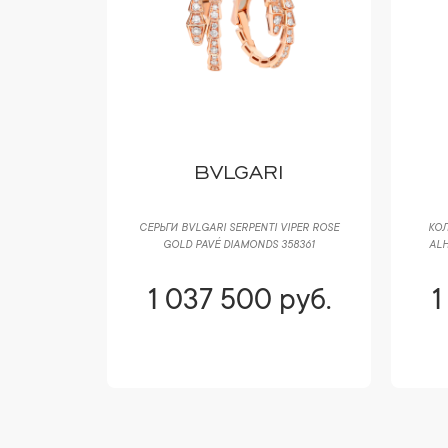
BVLGARI
NKO
LENKO
СЕРЬГИ BVLGARI SERPENTI VIPER ROSE
КОЛ
URE OF
GOLD PAVÉ DIAMONDS 358361
ALH
MODEL
руб.
1 037 500 руб.
1