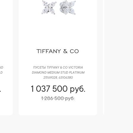
TIFFANY & CO
B
ND
ПУСЕТЫ TIFFANY & CO VICTORIA
БРАСЛЕТ BV
LD
DIAMOND MEDIUM STUD PLATINUM
WHITE G
25169328, 63106380
.
1 037 500 руб.
1 03
1 286 500 руб.