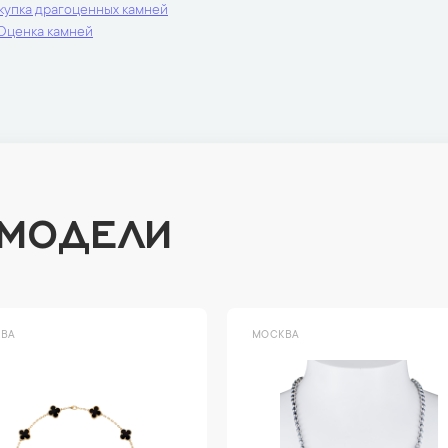
купка драгоценных камней
Оценка камней
 МОДЕЛИ
ВА
МОСКВА