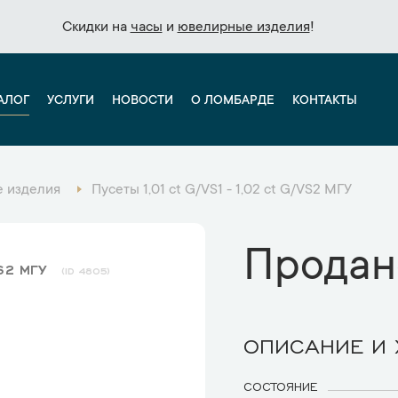
Скидки на
Скидки на
часы
часы
и
и
ювелирные изделия
ювелирные изделия
!
!
АЛОГ
УСЛУГИ
НОВОСТИ
О ЛОМБАРДЕ
КОНТАКТЫ
 изделия
Пусеты 1,01 ct G/VS1 - 1,02 ct G/VS2 МГУ
Продан
VS2 МГУ
4805
ОПИСАНИЕ И
СОСТОЯНИЕ