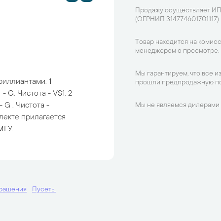
Продажу осуществляет ИП
(ОГРНИП 314774601701117)
Товар находится на комисс
менеджером о просмотре.
Мы гарантируем, что все и
риллиантами. 1
прошли предпродажную по
 - G. Чистота - VS1. 2
- G . Чистота -
Мы не являемся дилерами 
плекте прилагается
МГУ.
крашения
Пусеты