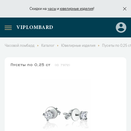
Скидки на
часы
и
ювелирные изделия
!
VIPLOMBARD
Скидки на
часы
и
ювелирные изделия
!
Часовой ломбард
Каталог
Ювелирные изделия
Пусеты по 0,25 c
Пусеты по 0,25 ct
7972