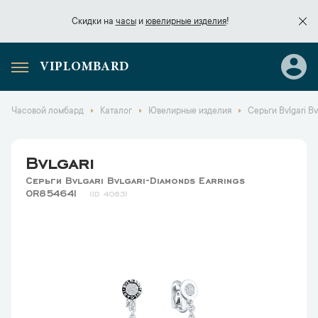
Скидки на
часы
и
ювелирные изделия
!
VIPLOMBARD
Скидки на
часы
и
ювелирные изделия
!
Часовой ломбард
Каталог
Ювелирные изделия
Серьги Bvlgari B
Bvlgari
Серьги Bvlgari Bvlgari-Diamonds Earrings
OR854641
4083