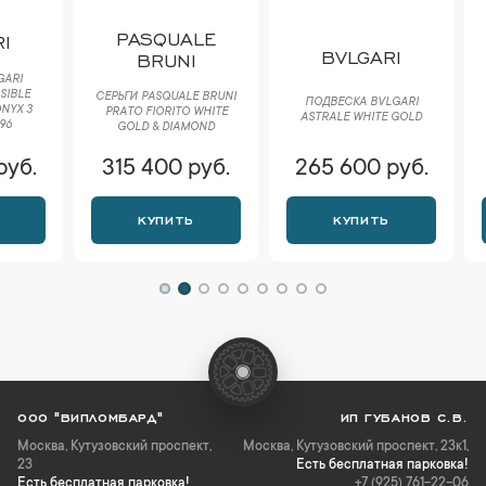
PASQUALE
POM
BVLGARI
BRUNI
СЕРЬГИ
СЕРЬГИ PASQUALE BRUNI
ПОДВЕСКА BVLGARI
YELLOW 
РRАTО FIORITO WHITE
ASTRALE WHITE GOLD
OVAL HOO
GOLD & DIAMOND
315 400 руб.
265 600 руб.
273 
КУПИТЬ
КУПИТЬ
К
ООО "ВИПЛОМБАРД"
ИП ГУБАНОВ С.В.
Москва
,
Кутузовский проспект,
Москва, Кутузовский проспект, 23к1,
23
Есть бесплатная парковка!
Есть бесплатная парковка!
+7 (925) 761-22-06