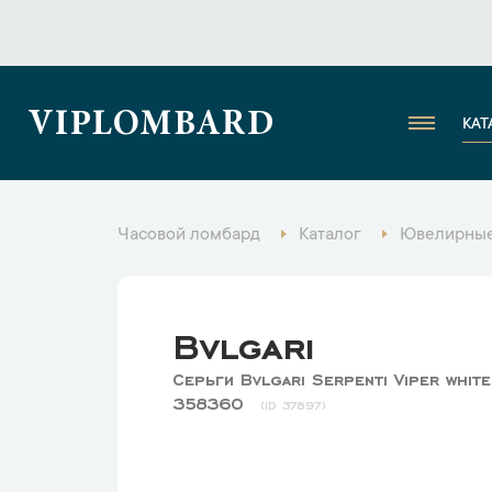
VIPLOMBARD
КАТ
Часовой ломбард
Каталог
Ювелирные
Bvlgari
Серьги Bvlgari Serpenti Viper whit
358360
37897