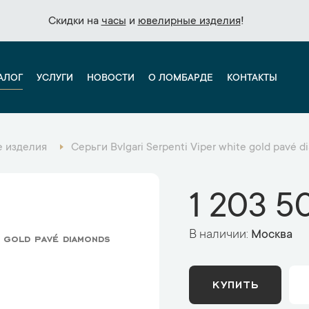
Скидки на
Скидки на
часы
часы
и
и
ювелирные изделия
ювелирные изделия
!
!
АЛОГ
УСЛУГИ
НОВОСТИ
О ЛОМБАРДЕ
КОНТАКТЫ
 изделия
Серьги Bvlgari Serpenti Viper white gold pavé
1 203 5
В наличии:
Москва
e gold pavé diamonds
КУПИТЬ