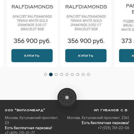
PA
RALFDIAMONDS
RALFDIAMONDS
B
БРАСЛЕТ RALFDIAMONDS
БРАСЛЕТ RALFDIAMONDS
TENNIS WHITE GOLD
TENNIS WHITE GOLD
ПОДВЕС
DIAMONDS 3,05 CT
DIAMONDS 3,052 CT
BRUNI Р
BRACELET RDB
BRACELET RDB
WHITE GO
356 900 руб.
356 900 руб.
373 
КУПИТЬ
КУПИТЬ
К
ООО "ВИПЛОМБАРД"
ИП ГУБАНОВ С.В.
Москва
,
Кутузовский проспект,
Москва, Кутузовский проспект, 23к1,
23
Есть бесплатная парковка!
Есть бесплатная парковка!
+7 (925) 761-22-06
+7 (495) 212-12-77