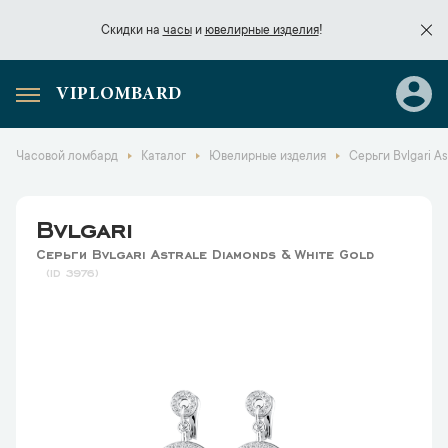
Скидки на
часы
и
ювелирные изделия
!
VIPLOMBARD
Скидки на
часы
и
ювелирные изделия
!
Часовой ломбард
Каталог
Ювелирные изделия
Серьги Bvlgari As
Bvlgari
Серьги Bvlgari Astrale Diamonds & White Gold
3976