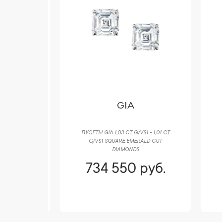
ME
GIA
 ROUND CUT
ПУСЕТЫ GIA 1,03 CT G/VS1 - 1,01 CT
У
G/VS1 SQUARE EMERALD CUT
DIAMONDS
руб.
734 550 руб.