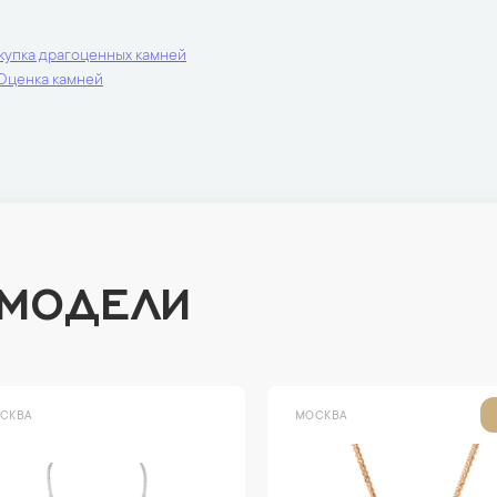
купка драгоценных камней
Оценка камней
 МОДЕЛИ
СКВА
МОСКВА