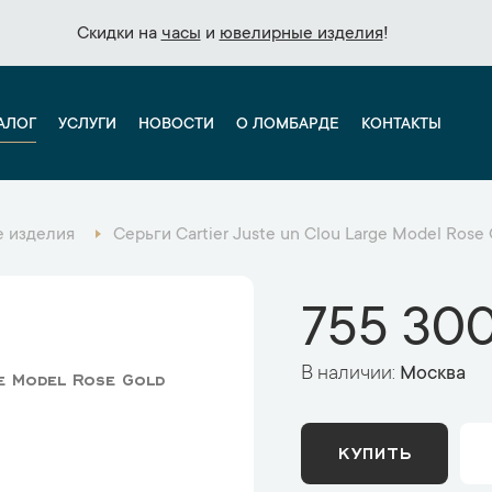
Скидки на
Скидки на
часы
часы
и
и
ювелирные изделия
ювелирные изделия
!
!
АЛОГ
УСЛУГИ
НОВОСТИ
О ЛОМБАРДЕ
КОНТАКТЫ
 изделия
Серьги Cartier Juste un Clou Large Model Ros
755 300
В наличии:
Москва
ge Model Rose Gold
КУПИТЬ