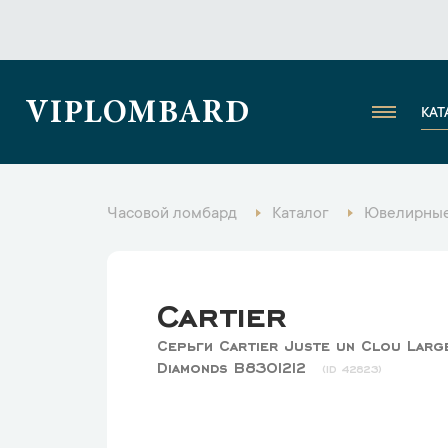
VIPLOMBARD
КАТ
Часовой ломбард
Каталог
Ювелирные
Cartier
Серьги Cartier Juste un Clou Lar
Diamonds B8301212
42823