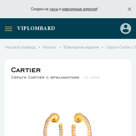
Скидки на
часы
и
ювелирные изделия
!
VIPLOMBARD
Скидки на
часы
и
ювелирные изделия
!
Часовой ломбард
Каталог
Ювелирные изделия
Серьги Cartier с
Cartier
Серьги Cartier с бриллиантами
4255