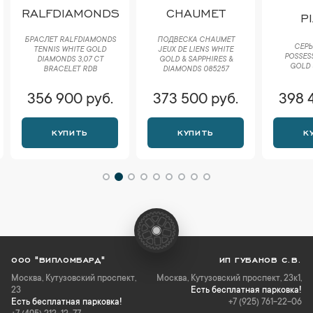
RALFDIAMONDS
CHAUMET
P
БРАСЛЕТ RALFDIAMONDS
ПОДВЕСКА CHAUMET
СЕРЬ
TENNIS WHITE GOLD
JEUX DE LIENS WHITE
POSSES
DIAMONDS 3,07 CT
GOLD & SAPPHIRES &
GOLD 
BRACELET RDB
DIAMONDS 085257
356 900 руб.
373 500 руб.
398 
КУПИТЬ
КУПИТЬ
К
ООО "ВИПЛОМБАРД"
ИП ГУБАНОВ С.В.
Москва
,
Кутузовский проспект,
Москва, Кутузовский проспект, 23к1,
23
Есть бесплатная парковка!
Есть бесплатная парковка!
+7 (925) 761-22-06