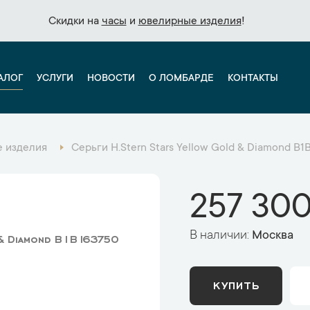
Скидки на
Скидки на
часы
часы
и
и
ювелирные изделия
ювелирные изделия
!
!
АЛОГ
УСЛУГИ
НОВОСТИ
О ЛОМБАРДЕ
КОНТАКТЫ
 изделия
Серьги H.Stern Stars Yellow Gold & Diamond B1
257 300
В наличии:
Москва
 & Diamond B1B163750
КУПИТЬ