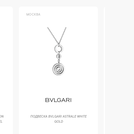
МОСКВА
МОСКВА
BVLGARI
PO
ON
ПОДВЕСКА BVLGARI ASTRALE WHITE
СЕРЬГИ PO
EL
GOLD
CURVED OV