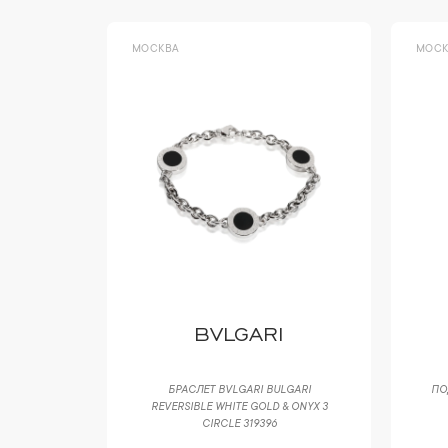
МОСКВА
МОСК
 CO
BVLGARI
BLES 0,70
БРАСЛЕТ BVLGARI BULGARI
ПО
REVERSIBLE WHITE GOLD & ONYX 3
CIRCLE 319396