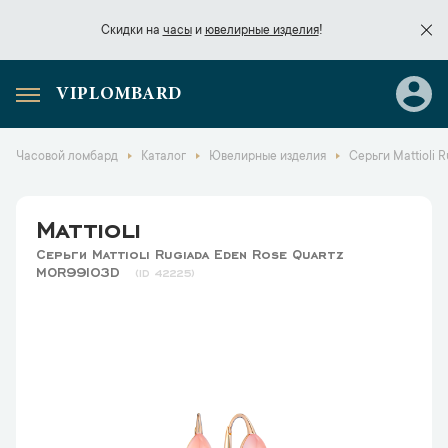
Скидки на
часы
и
ювелирные изделия
!
VIPLOMBARD
Скидки на
часы
и
ювелирные изделия
!
Часовой ломбард
Каталог
Ювелирные изделия
Серьги Mattioli 
Mattioli
Серьги Mattioli Rugiada Eden Rose Quartz
MOR99103D
42225