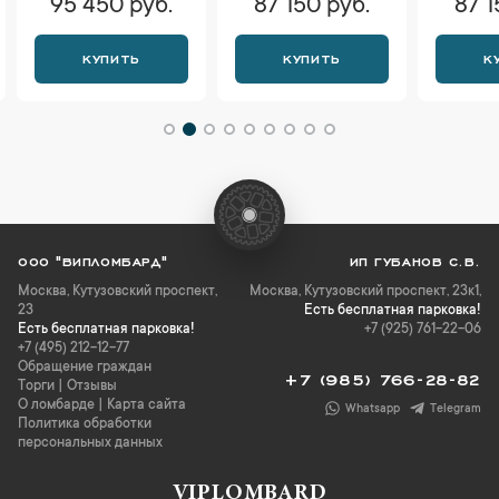
95 450 руб.
87 150 руб.
87 1
КУПИТЬ
КУПИТЬ
К
ООО "ВИПЛОМБАРД"
ИП ГУБАНОВ С.В.
Москва
,
Кутузовский проспект,
Москва, Кутузовский проспект, 23к1,
23
Есть бесплатная парковка!
Есть бесплатная парковка!
+7 (925) 761-22-06
+7 (495) 212-12-77
Обращение граждан
+7 (985) 766-28-82
Торги
|
Отзывы
О ломбарде
|
Карта сайта
Whatsapp
Telegram
Политика обработки
персональных данных
VIPLOMBARD