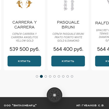
CARRERA Y
PASQUALE
RALF
CARRERA
BRUNI
БРАСЛЕТ 
TENNIS
СЕРЬГИ CARRERA Y
СЕРЬГИ PASQUALE BRUNI
DIAMOND
CARRERA ANGELITOS
РRАTО FIORITO WHITE
G/
YELLOW GOLD
GOLD & DIAMOND
539 500 руб.
564 400 руб.
564 
КУПИТЬ
КУПИТЬ
К
ООО "ВИПЛОМБАРД"
ИП ГУБАНОВ С.В.