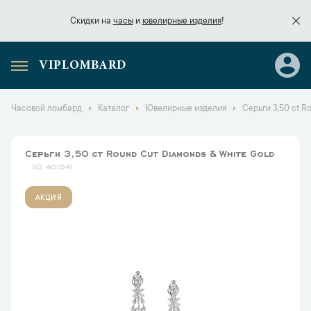
Скидки на
часы
и
ювелирные изделия
!
VIPLOMBARD
Скидки на
часы
и
ювелирные изделия
!
Часовой ломбард
Каталог
Ювелирные изделия
Серьги 3,50 ct R
Серьги 3,50 ct Round Cut Diamonds & White Gold
40154
АКЦИЯ