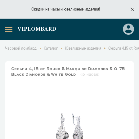
Скидки на
часы
и
ювелирные изделия
!
VIPLOMBARD
Скидки на
часы
и
ювелирные изделия
!
Часовой ломбард
Каталог
Ювелирные изделия
Серьги 4,15 ct R
Серьги 4,15 ct Round & Marquise Diamonds & 0.75
Black Diamonds & White Gold
42029