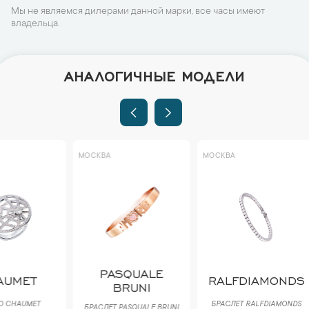
Мы не являемся дилерами данной марки, все часы имеют
владельца.
АНАЛОГИЧНЫЕ МОДЕЛИ
МОСКВА
МОСКВА
МОСКВА
PASQUALE
RALFDIAMONDS
BRUNI
CA
БРАСЛЕТ RALFDIAMONDS
БРАСЛЕТ PASQUALE BRUNI