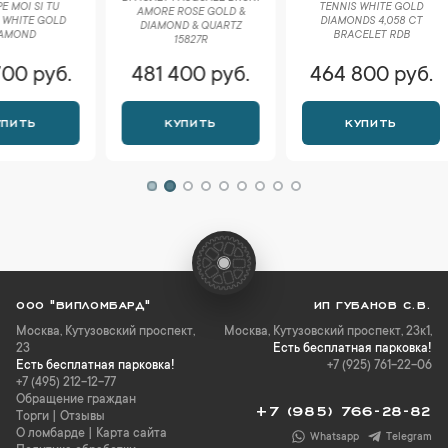
TENNIS WHITE GOLD
AMORE ROSE GOLD &
БРАСЛЕ
DIAMONDS 4,058 CT
DIAMOND & QUARTZ
BAISE
BRACELET RDB
15827R
481 400 руб.
464 800 руб.
456 
КУПИТЬ
КУПИТЬ
К
ООО "ВИПЛОМБАРД"
ИП ГУБАНОВ С.В.
Москва
,
Кутузовский проспект,
Москва, Кутузовский проспект, 23к1,
23
Есть бесплатная парковка!
Есть бесплатная парковка!
+7 (925) 761-22-06
+7 (495) 212-12-77
Обращение граждан
+7 (985) 766-28-82
Торги
|
Отзывы
О ломбарде
|
Карта сайта
Whatsapp
Telegram