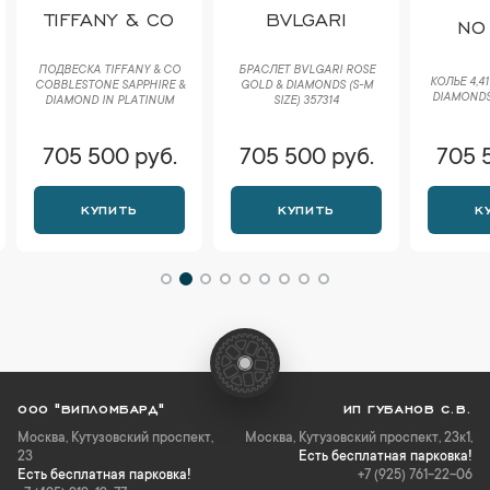
TIFFANY & CO
BVLGARI
NO
ПОДВЕСКА TIFFANY & CO
БРАСЛЕТ BVLGARI ROSE
КОЛЬЕ 4,4
COBBLESTONE SAPPHIRE &
GOLD & DIAMONDS (S-M
DIAMONDS
DIAMOND IN PLATINUM
SIZE) 357314
705 500 руб.
705 500 руб.
705 
КУПИТЬ
КУПИТЬ
К
ООО "ВИПЛОМБАРД"
ИП ГУБАНОВ С.В.
Москва
,
Кутузовский проспект,
Москва, Кутузовский проспект, 23к1,
23
Есть бесплатная парковка!
Есть бесплатная парковка!
+7 (925) 761-22-06