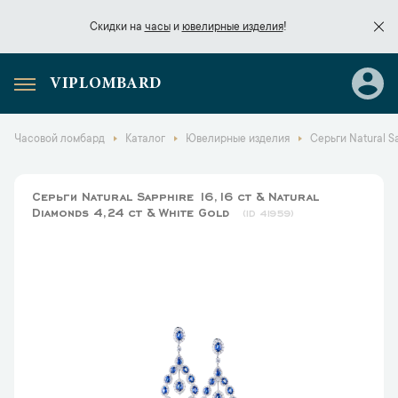
Скидки на
часы
и
ювелирные изделия
!
VIPLOMBARD
Скидки на
часы
и
ювелирные изделия
!
Часовой ломбард
Каталог
Ювелирные изделия
Серьги Natural Sa
Серьги Natural Sapphire 16,16 ct & Natural
Diamonds 4,24 ct & White Gold
41959