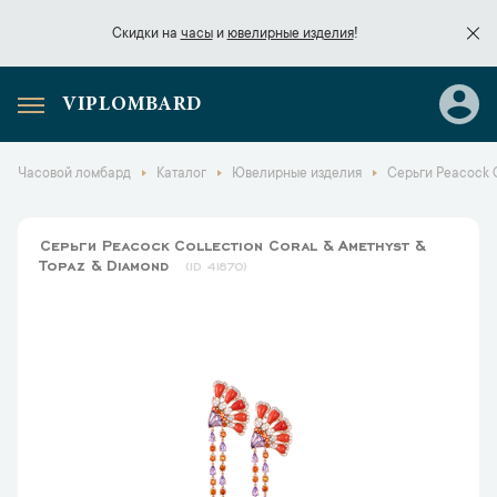
Скидки на
часы
и
ювелирные изделия
!
VIPLOMBARD
Скидки на
часы
и
ювелирные изделия
!
Часовой ломбард
Каталог
Ювелирные изделия
Серьги Peacock C
Серьги Peacock Collection Coral & Amethyst &
Topaz & Diamond
41870