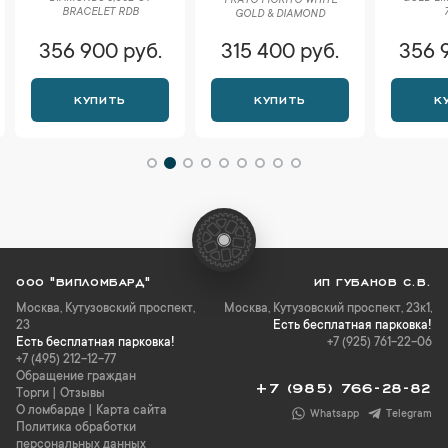
РRАTО FIORITO WHITE
BRACELET RDB
GOLD & DIAMOND
356 900 руб.
315 400 руб.
356 
КУПИТЬ
КУПИТЬ
К
ООО "ВИПЛОМБАРД"
ИП ГУБАНОВ С.В.
Москва
,
Кутузовский проспект,
Москва, Кутузовский проспект, 23к1,
23
Есть бесплатная парковка!
Есть бесплатная парковка!
+7 (925) 761-22-06
+7 (495) 212-12-77
Обращение граждан
+7 (985) 766-28-82
Торги
|
Отзывы
О ломбарде
|
Карта сайта
Whatsapp
Telegram
Политика обработки
персональных данных