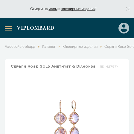
Скидки на
часы
и
ювелирные изделия
!
VIPLOMBARD
Скидки на
часы
и
ювелирные изделия
!
Часовой ломбард
Каталог
Ювелирные изделия
Серьги Rose Gol
Серьги Rose Gold Amethyst & Diamonds
42787