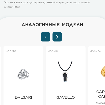
Мы не являемся дилерами данной марки, все часы имеют
владельца.
АНАЛОГИЧНЫЕ МОДЕЛИ
МОСКВА
МОСКВА
МОСКВА
CAR
CA
BVLGARI
GAVELLO
КОЛЬЦО