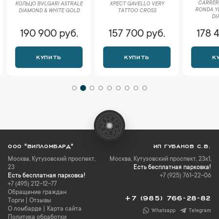
CARRER
КОЛЬЦО BVLGARI ASTRALE
КРЕСТ GAVELLO VERY
RONDA Y
DIAMOND & WHITE GOLD
TATTOO CROSS
DI
190 900 руб.
157 700 руб.
178 
КУПИТЬ
КУПИТЬ
К
ООО "ВИПЛОМБАРД"
ИП ГУБАНОВ С.В.
Москва
,
Кутузовский проспект,
Москва, Кутузовский проспект, 23к1,
23
Есть бесплатная парковка!
Есть бесплатная парковка!
+7 (925) 761-22-06
+7 (495) 212-12-77
Обращение граждан
+7 (985) 766-28-82
Торги
|
Отзывы
О ломбарде
|
Карта сайта
Whatsapp
Telegram
Политика обработки