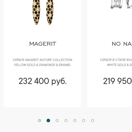
MAGERIT
NO NAME
ГИ MAGERIT NATURE COLLECTION
СЕРЬГИ В СТИЛЕ BVLGARI B.ZERO1
LOW GOLD & DIAMONDS & ENAMEL
WHITE GOLD & DIAMONDS
232 400 руб.
219 950 руб.