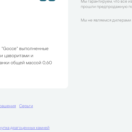
Мы гарантируем, что все и
прошли предпродажную по
Мы не являемся дилерами 
и "Gocce" выполненные
ми цаворитами и
анки общей массой 0,60
.
крашения
Серьги
купка драгоценных камней