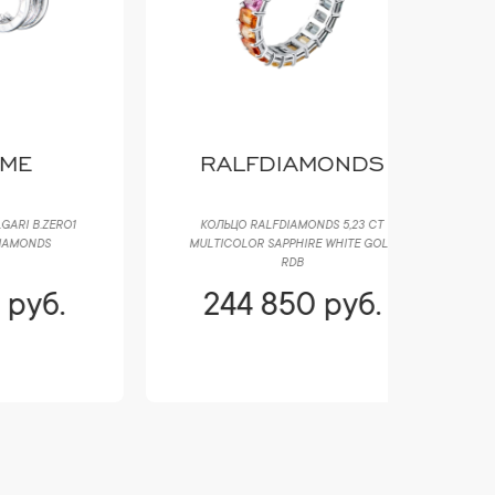
RALFDIAMONDS
C
КОЛЬЦО RALFDIAMONDS 5,23 CT
СЕРЬГИ 
MULTICOLOR SAPPHIRE WHITE GOLD
EARRINGS 
RDB
244 850 руб.
244