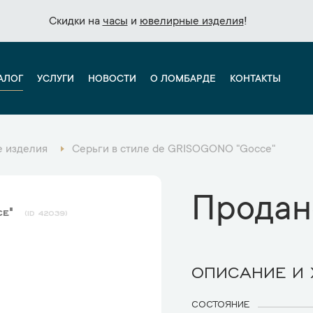
Скидки на
Скидки на
часы
часы
и
и
ювелирные изделия
ювелирные изделия
!
!
АЛОГ
УСЛУГИ
НОВОСТИ
О ЛОМБАРДЕ
КОНТАКТЫ
 изделия
Серьги в стиле de GRISOGONO "Gocce"
Продан
ce"
42039
ОПИСАНИЕ И
СОСТОЯНИЕ