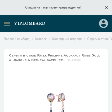
Скидки на
часы
и
ювелирные изделия
!
VIPLOMBARD
Скидки на
часы
и
ювелирные изделия
!
Часовой ломбард
Каталог
Ювелирные изделия
Серьги в стиле P
Серьги в стиле Patek Philippe Aquanaut Rose Gold
& Diamond & Natural Sapphire
42241