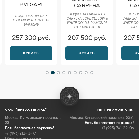
BVLGARI
CARRERA
CA
ПОДВЕСКА CARRERA Y
СЕРЬГИ
ПОДВЕСКА BVLGARI
CARRERA LOVE YELLOW &
CARRERA 
CICLADI WHITE GOLD &
WHITE GOLD & DIAMONDS
WHITE GO
DIAMOND
DA 13750 030101
DA13
257 300 руб.
207 500 руб.
207 
КУПИТЬ
КУПИТЬ
К
ООО "ВИПЛОМБАРД"
ИП ГУБАНОВ С.В.
Москва
,
Кутузовский проспект,
Москва, Кутузовский проспект, 23к1,
23
Есть бесплатная парковка!
Есть бесплатная парковка!
+7 (925) 761-22-06
+7 (495) 212-12-77