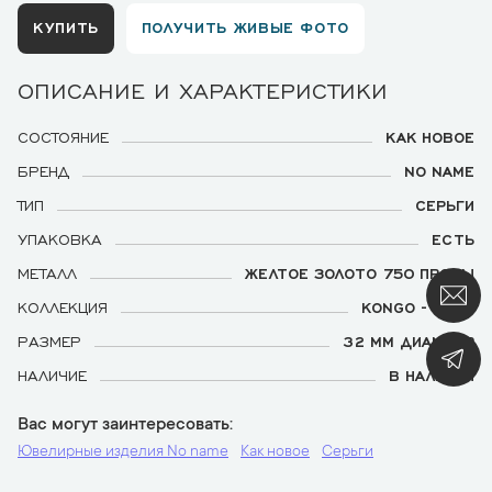
КУПИТЬ
ПОЛУЧИТЬ ЖИВЫЕ ФОТО
ОПИСАНИЕ И ХАРАКТЕРИСТИКИ
СОСТОЯНИЕ
КАК НОВОЕ
БРЕНД
NO NAME
ТИП
СЕРЬГИ
УПАКОВКА
ЕСТЬ
МЕТАЛЛ
ЖЕЛТОЕ ЗОЛОТО 750 ПРОБЫ
КОЛЛЕКЦИЯ
KONGO - HOOP
РАЗМЕР
32 ММ ДИАМЕТР
НАЛИЧИЕ
В НАЛИЧИИ
Вас могут заинтересовать
Ювелирные изделия No name
Как новое
Серьги