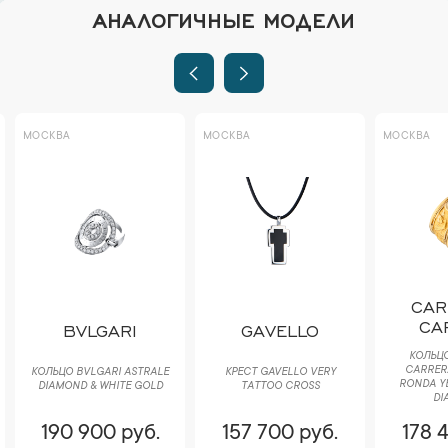
АНАЛОГИЧНЫЕ МОДЕЛИ
МОСКВА
МОСКВА
МОСКВА
CAR
CA
BVLGARI
GAVELLO
КОЛЬЦО
CARRER
КОЛЬЦО BVLGARI ASTRALE
КРЕСТ GAVELLO VERY
RONDA Y
DIAMOND & WHITE GOLD
TATTOO CROSS
DI
190 900 руб.
157 700 руб.
178 