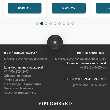
КУПИТЬ
КУПИТЬ
К
ООО "ВИПЛОМБАРД"
ИП ГУБАНОВ С.В.
Москва
,
Кутузовский проспект,
Москва, Кутузовский проспект, 23к1,
23
Есть бесплатная парковка!
Есть бесплатная парковка!
+7 (925) 761-22-06
+7 (495) 212-12-77
Обращение граждан
+7 (985) 766-28-82
Торги
|
Отзывы
О ломбарде
|
Карта сайта
Whatsapp
Telegram
Политика обработки
персональных данных
VIPLOMBARD