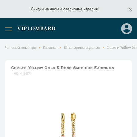
Скидки на
часы
и
ювелирные изделия
!
VIPLOMBARD
Скидки на
часы
и
ювелирные изделия
!
Часовой ломбард
Каталог
Ювелирные изделия
Серьги Yellow Gol
Серьги Yellow Gold & Rose Sapphire Earrings
41957