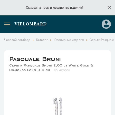
Скидки на
часы
и
ювелирные изделия
!
VIPLOMBARD
Скидки на
часы
и
ювелирные изделия
!
Часовой ломбард
Каталог
Ювелирные изделия
Серьги Pasquale 
Pasquale Bruni
Серьги Pasquale Bruni 2,00 ct White Gold &
Diamonds Long 9.0 см
42396