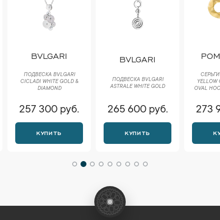
BVLGARI
POM
BVLGARI
ПОДВЕСКА BVLGARI
СЕРЬГИ
ПОДВЕСКА BVLGARI
CICLADI WHITE GOLD &
YELLOW 
ASTRALE WHITE GOLD
DIAMOND
OVAL HOO
257 300 руб.
265 600 руб.
273 
КУПИТЬ
КУПИТЬ
К