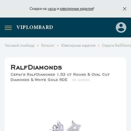
Скидки на
часы
и
ювелирные изделия
!
VIPLOMBARD
Скидки на
часы
и
ювелирные изделия
!
Часовой ломбард
Каталог
Ювелирные изделия
Серьги RalfDiamo
RalfDiamonds
Серьги RalfDiamonds 1,53 ct Round & Oval Cut
Diamonds & White Gold RDE
42530