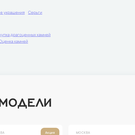
е украшения
Серьги
купка драгоценных камней
Оценка камней
 МОДЕЛИ
ВА
МОСКВА
Акция