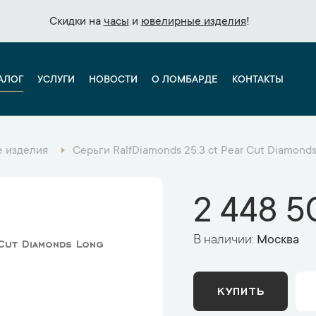
Скидки на
Скидки на
часы
часы
и
и
ювелирные изделия
ювелирные изделия
!
!
АЛОГ
УСЛУГИ
НОВОСТИ
О ЛОМБАРДЕ
КОНТАКТЫ
 изделия
Серьги RalfDiamonds 25.3 ct Pear Cut Diamond
2 448 5
В наличии:
Москва
Cut Diamonds Long
КУПИТЬ