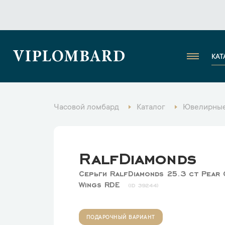
VIPLOMBARD
КАТ
Часовой ломбард
Каталог
Ювелирные
RalfDiamonds
Серьги RalfDiamonds 25.3 ct Pear 
Wings RDE
39244
ПОДАРОЧНЫЙ ВАРИАНТ