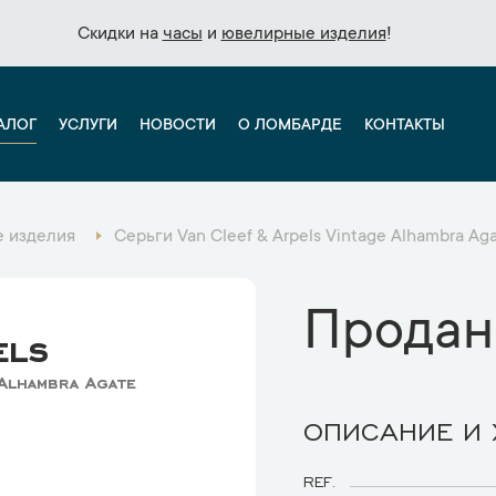
Скидки на
Скидки на
часы
часы
и
и
ювелирные изделия
ювелирные изделия
!
!
АЛОГ
УСЛУГИ
НОВОСТИ
О ЛОМБАРДЕ
КОНТАКТЫ
 изделия
Серьги Van Cleef & Arpels Vintage Alhambra 
Продан
els
 Alhambra Agate
ОПИСАНИЕ И
REF.