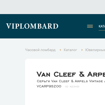
VIPLOMBARD
КАТ
Часовой ломбард
Каталог
Ювелирные
Van Cleef & Arp
Серьги Van Cleef & Arpels Vintage
VCARP9SZ00
42345