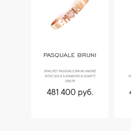
T
PASQUALE BRUNI
MOI SI TU
БРАСЛЕТ PASQUALE BRUNI AMORE
IAMOND
ROSE GOLD & DIAMOND & QUARTZ
Y
15827R
уб.
481 400 руб.