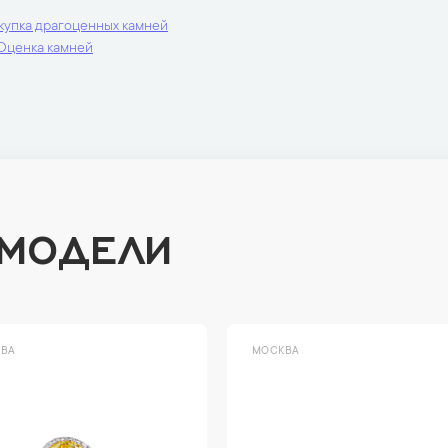
купка драгоценных камней
Оценка камней
 МОДЕЛИ
ВА
МОСКВА