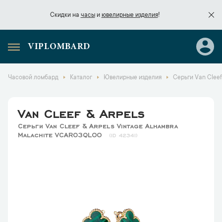
Скидки на
часы
и
ювелирные изделия
!
VIPLOMBARD
Скидки на
часы
и
ювелирные изделия
!
Часовой ломбард
Каталог
Ювелирные изделия
Серьги Van Clee
Van Cleef & Arpels
Серьги Van Cleef & Arpels Vintage Alhambra
Malachite VCARO3QL00
42341