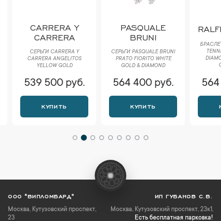
CARRERA Y
PASQUALE
RALF
CARRERA
BRUNI
БРАСЛЕТ 
TENNIS
СЕРЬГИ CARRERA Y
СЕРЬГИ PASQUALE BRUNI
DIAMOND
CARRERA ANGELITOS
РRАTО FIORITO WHITE
G/
YELLOW GOLD
GOLD & DIAMOND
539 500 руб.
564 400 руб.
564 
КУПИТЬ
КУПИТЬ
К
ООО "ВИПЛОМБАРД"
ИП ГУБАНОВ С.В.
Москва
,
Кутузовский проспект,
Москва, Кутузовский проспект, 23к1,
23
Есть бесплатная парковка!