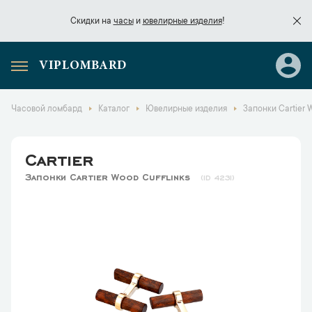
Скидки на
часы
и
ювелирные изделия
!
VIPLOMBARD
Скидки на
часы
и
ювелирные изделия
!
Часовой ломбард
Каталог
Ювелирные изделия
Запонки Cartier 
Cartier
Запонки Cartier Wood Cufflinks
4231