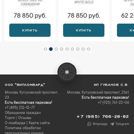
MODEL (SIZE 49)
G/VS1
WHITE GOLD
CRB4085149
D
78 850 руб.
78 850 руб.
62 2
КУПИТЬ
КУПИТЬ
К
ООО "ВИПЛОМБАРД"
ИП ГУБАНОВ С.В.
Москва
,
Кутузовский проспект,
Москва, Кутузовский проспект, 23к1,
23
Есть бесплатная парковка!
Есть бесплатная парковка!
+7 (925) 761-22-06
+7 (495) 212-12-77
Обращение граждан
+7 (985) 766-28-82
Торги
|
Отзывы
О ломбарде
|
Карта сайта
Whatsapp
Telegram
Политика обработки
персональных данных