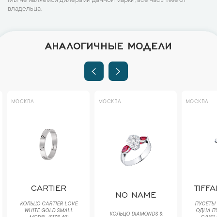
Мы не являемся дилерами данной марки, все часы имеют
владельца.
АНАЛОГИЧНЫЕ МОДЕЛИ
МОСКВА
МОСКВА
МОСКВА
CARTIER
TIFF
NO NAME
КОЛЬЦО CARTIER LOVE
ПУСЕТЫ 
WHITE GOLD SMALL
ОДНА ПУ
КОЛЬЦО DIAMONDS &