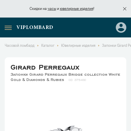
Скидки на
часы
и
ювелирные изделия
!
VIPLOMBARD
Скидки на
часы
и
ювелирные изделия
!
Часовой ломбард
Каталог
Ювелирные изделия
Запонки Girard Pe
Girard Perregaux
Запонки Girard Perregaux Bridge collection White
Gold & Diamonds & Rubies
37549