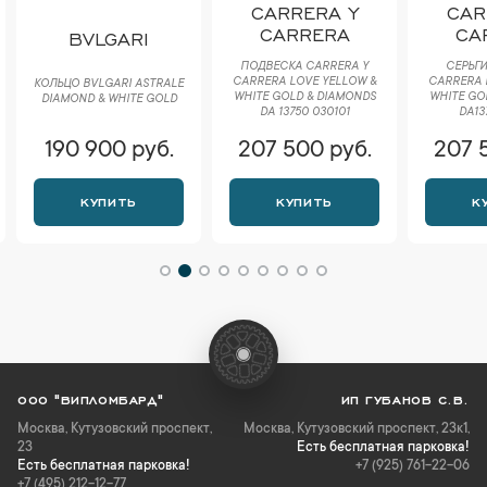
CARRERA Y
CAR
CARRERA
CA
BVLGARI
ПОДВЕСКА CARRERA Y
СЕРЬГИ
CARRERA LOVE YELLOW &
CARRERA 
КОЛЬЦО BVLGARI ASTRALE
WHITE GOLD & DIAMONDS
WHITE GO
DIAMOND & WHITE GOLD
DA 13750 030101
DA13
190 900 руб.
207 500 руб.
207 
КУПИТЬ
КУПИТЬ
К
ООО "ВИПЛОМБАРД"
ИП ГУБАНОВ С.В.
Москва
,
Кутузовский проспект,
Москва, Кутузовский проспект, 23к1,
23
Есть бесплатная парковка!
Есть бесплатная парковка!
+7 (925) 761-22-06
+7 (495) 212-12-77