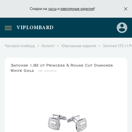
Скидки на
часы
и
ювелирные изделия
!
VIPLOMBARD
Скидки на
часы
и
ювелирные изделия
!
Часовой ломбард
Каталог
Ювелирные изделия
Запонки 1,92 ct 
Запонки 1,92 ct Princess & Round Cut Diamonds
White Gold
40494