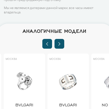
прошли предпродажную подготовку.
Мы не являемся дилерами данной марки, все часы имеют
владельца.
АНАЛОГИЧНЫЕ МОДЕЛИ
МОСКВА
МОСКВА
МОСКВА
BVLGARI
BVLGARI
NO