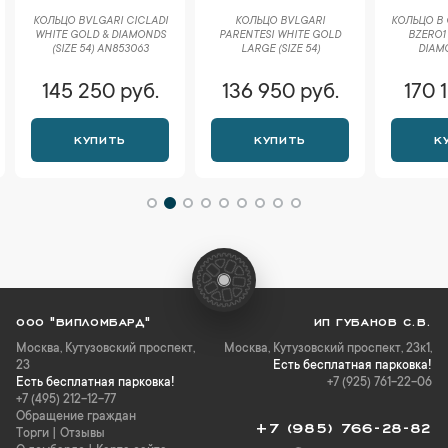
КОЛЬЦО BVLGARI CICLADI
КОЛЬЦО BVLGARI
КОЛЬЦО В 
WHITE GOLD & DIAMONDS
PARENTESI WHITE GOLD
BZERO1
(SIZE 54) AN853063
LARGE (SIZE 54)
DIAM
145 250 руб.
136 950 руб.
170 
КУПИТЬ
КУПИТЬ
К
ООО "ВИПЛОМБАРД"
ИП ГУБАНОВ С.В.
Москва
,
Кутузовский проспект,
Москва, Кутузовский проспект, 23к1,
23
Есть бесплатная парковка!
Есть бесплатная парковка!
+7 (925) 761-22-06
+7 (495) 212-12-77
Обращение граждан
+7 (985) 766-28-82
Торги
|
Отзывы