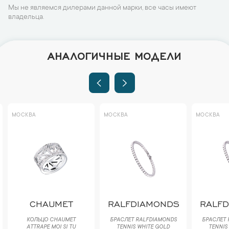
Мы не являемся дилерами данной марки, все часы имеют
владельца.
АНАЛОГИЧНЫЕ МОДЕЛИ
МОСКВА
МОСКВА
МОСКВА
CHAUMET
RALFDIAMONDS
RALF
КОЛЬЦО CHAUMET
БРАСЛЕТ RALFDIAMONDS
БРАСЛЕТ 
ATTRAPE MOI SI TU
TENNIS WHITE GOLD
TENNIS