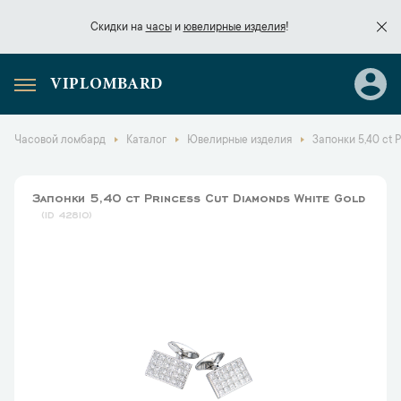
Скидки на
часы
и
ювелирные изделия
!
VIPLOMBARD
Скидки на
часы
и
ювелирные изделия
!
Часовой ломбард
Каталог
Ювелирные изделия
Запонки 5,40 ct 
Запонки 5,40 ct Princess Cut Diamonds White Gold
42810