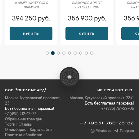
M'AIMES WHITE GOLD
DIAMONDS 3,05 CT
DIAMON
DIAMOND
BRACELET RDB
BRAC
394 250 руб.
356 900 руб.
356 
КУПИТЬ
КУПИТЬ
К
ООО "ВИПЛОМБАРД"
ИП ГУБАНОВ С.В.
Москва
,
Кутузовский проспект,
Москва, Кутузовский проспект, 23к1,
23
Есть бесплатная парковка!
Есть бесплатная парковка!
+7 (925) 761-22-06
+7 (495) 212-12-77
Обращение граждан
+7 (985) 766-28-82
Торги
|
Отзывы
О ломбарде
|
Карта сайта
Whatsapp
Telegram
Политика обработки