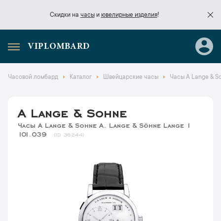
Скидки на
часы
и
ювелирные изделия
!
VIPLOMBARD
Скидки на
часы
и
ювелирные изделия
!
Часовой ломбард
Каталог
Швейцарские часы
Часы A Lange & So
A Lange & Sohne
Часы A Lange & Sohne A. Lange & Söhne Lange 1
101.039
36244