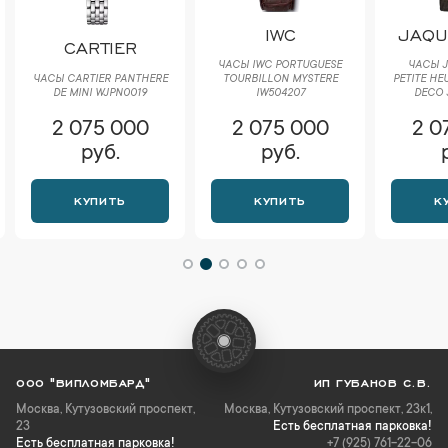
IWC
JAQU
CARTIER
ЧАСЫ IWC PORTUGUESE
ЧАСЫ J
ЧАСЫ CARTIER PANTHERE
TOURBILLON MYSTERE
PETITE HE
DE MINI WJPN0019
IW504207
DECO 
2 075 000
2 075 000
2 0
руб.
руб.
КУПИТЬ
КУПИТЬ
К
ООО "ВИПЛОМБАРД"
ИП ГУБАНОВ С.В.
Москва
,
Кутузовский проспект,
Москва, Кутузовский проспект, 23к1,
23
Есть бесплатная парковка!
Есть бесплатная парковка!
+7 (925) 761-22-06