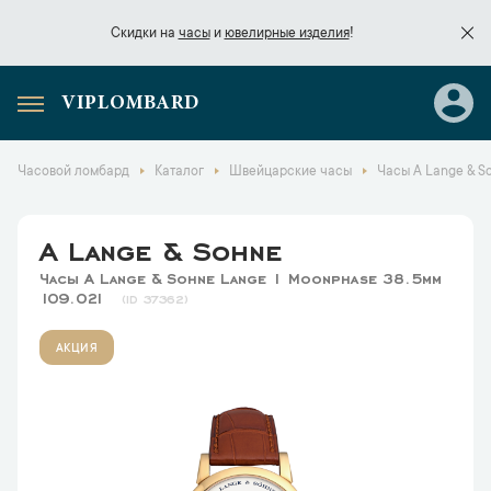
Скидки на
часы
и
ювелирные изделия
!
VIPLOMBARD
Скидки на
часы
и
ювелирные изделия
!
Часовой ломбард
Каталог
Швейцарские часы
Часы A Lange & S
A Lange & Sohne
Часы A Lange & Sohne Lange 1 Moonphase 38.5mm
109.021
37362
АКЦИЯ