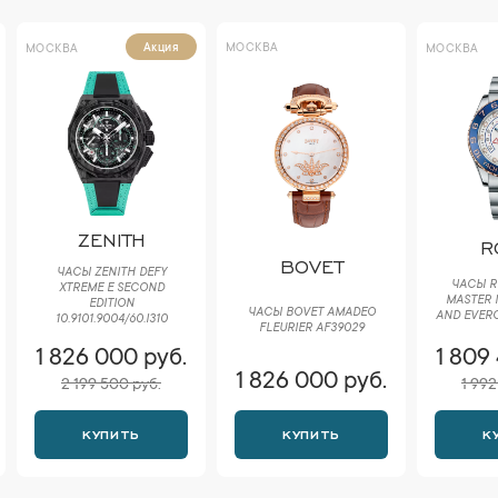
МОСКВА
Акция
МОСКВА
МОСКВА
ZENITH
R
BOVET
ЧАСЫ ZENITH DEFY
ЧАСЫ R
XTREME E SECOND
MASTER I
EDITION
ЧАСЫ BOVET AMADEO
AND EVERO
10.9101.9004/60.I310
FLEURIER AF39029
1 826 000 руб.
1 809
1 826 000 руб.
2 199 500 руб.
1 992
КУПИТЬ
КУПИТЬ
К