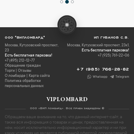
ООО "ВИПЛОМБАРД"
ИП ГУБАНОВ С.В.
Москва
,
Кутузовский проспект,
Москва, Кутузовский проспект, 23к1,
23
Есть бесплатная парковка!
Есть бесплатная парковка!
+7 (925) 761-22-06
+7 (495) 212-12-77
Обращение граждан
+7 (985) 766-28-82
Торги
|
Отзывы
О ломбарде
|
Карта сайта
Whatsapp
Telegram
Политика обработки
персональных данных
VIPLOMBARD
ООО «ВИП Ломбард». Все права защищены ©
Обращаем ваше внимание на то, что данный интернет-сайт, а
также вся информация о товарах и ценах, предоставленная на
нём, носит исключительно информационный характер и ни при
каких условиях не является публичной офертой, определяемой