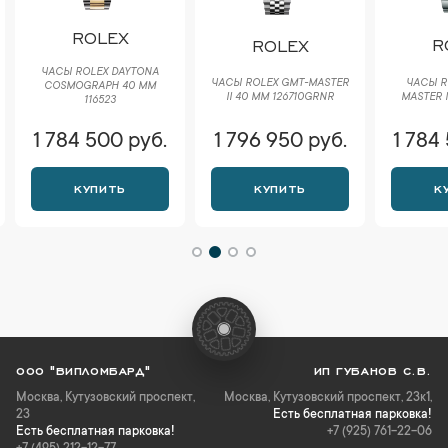
ROLEX
R
ROLEX
ЧАСЫ ROLEX DAYTONA
ЧАСЫ R
ЧАСЫ ROLEX GMT-MASTER
COSMOGRAPH 40 ММ
MASTER I
II 40 ММ 126710GRNR
116523
1 784 500 руб.
1 796 950 руб.
1 784
КУПИТЬ
КУПИТЬ
К
ООО "ВИПЛОМБАРД"
ИП ГУБАНОВ С.В.
Москва
,
Кутузовский проспект,
Москва, Кутузовский проспект, 23к1,
23
Есть бесплатная парковка!
Есть бесплатная парковка!
+7 (925) 761-22-06