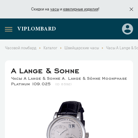
Скидки на
часы
и
ювелирные изделия
!
VIPLOMBARD
Скидки на
часы
и
ювелирные изделия
!
Часовой ломбард
Каталог
Швейцарские часы
Часы A Lange & S
A Lange & Sohne
Часы A Lange & Sohne A. Lange & Söhne Moonphase
Platinum 109.025
8592