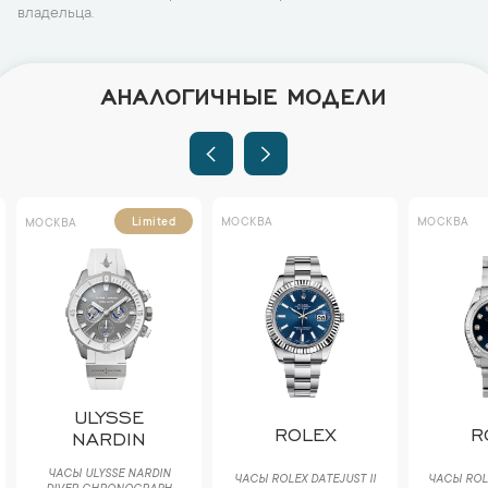
владельца.
АНАЛОГИЧНЫЕ МОДЕЛИ
МОСКВА
МОСКВА
Limited
МОСКВА
ULYSSE
ROLEX
R
NARDIN
ЧАСЫ ULYSSE NARDIN
ЧАСЫ ROLEX DATEJUST II
ЧАСЫ ROLE