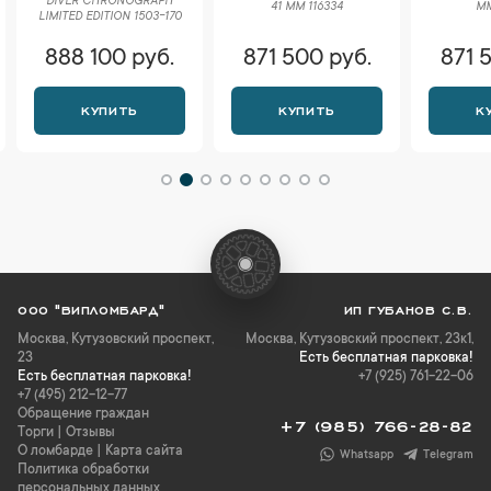
DIVER CHRONOGRAPH
41 ММ 116334
ММ
LIMITED EDITION 1503-170
888 100 руб.
871 500 руб.
871 
КУПИТЬ
КУПИТЬ
К
ООО "ВИПЛОМБАРД"
ИП ГУБАНОВ С.В.
Москва
,
Кутузовский проспект,
Москва, Кутузовский проспект, 23к1,
23
Есть бесплатная парковка!
Есть бесплатная парковка!
+7 (925) 761-22-06
+7 (495) 212-12-77
Обращение граждан
+7 (985) 766-28-82
Торги
|
Отзывы
О ломбарде
|
Карта сайта
Whatsapp
Telegram
Политика обработки
персональных данных