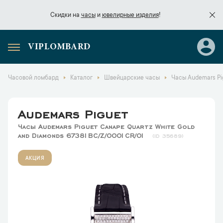
Скидки на
часы
и
ювелирные изделия
!
VIPLOMBARD
Скидки на
часы
и
ювелирные изделия
!
Часовой ломбард
Каталог
Швейцарские часы
Часы Audemars Pi
Audemars Piguet
Часы Audemars Piguet Canape Quartz White Gold
and Diamonds 67381BC/Z/0001CR/01
35689
АКЦИЯ