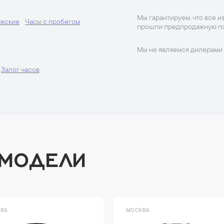
Мы гарантируем, что все и
ужские
Часы с пробегом
прошли предпродажную по
Мы не являемся дилерами 
Залог часов
 МОДЕЛИ
ВА
МОСКВА