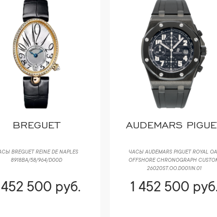
BREGUET
AUDEMARS PIGUE
АСЫ BREGUET REINE DE NAPLES
ЧАСЫ AUDEMARS PIGUET ROYAL OA
8918BA/58/964/D00D
OFFSHORE CHRONOGRAPH CUSTO
26020ST.OO.D001IN.01
 452 500 руб.
1 452 500 руб