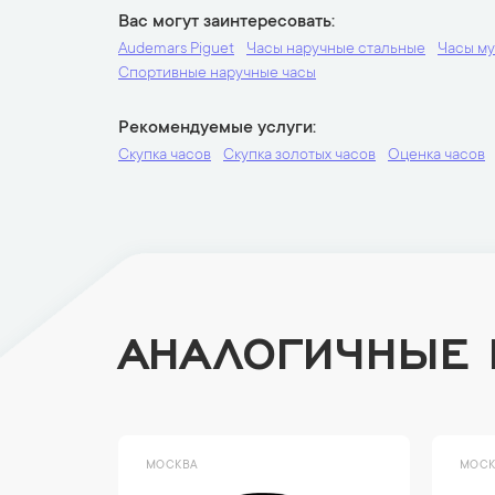
Вас могут заинтересовать
Audemars Piguet
Часы наручные стальные
Часы м
Спортивные наручные часы
Рекомендуемые услуги
Скупка часов
Скупка золотых часов
Оценка часов
АНАЛОГИЧНЫЕ
МОСКВА
МОСК