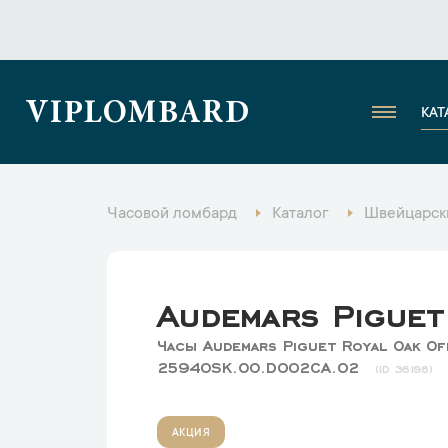
VIPLOMBARD
КАТ
Часовой ломбард
Каталог
Швейцарск
Audemars Piguet
Часы Audemars Piguet Royal Oak O
25940SK.OO.D002CA.02
36198
АКЦИЯ