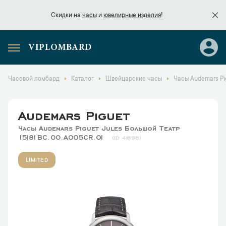
Скидки на
часы
и
ювелирные изделия
!
VIPLOMBARD
Скидки на
часы
и
ювелирные изделия
!
Часовой ломбард
Каталог
Швейцарские часы
Часы Audemars Pi
Audemars Piguet
Часы Audemars Piguet Jules Большой Театр
15181BC.OO.A005CR.01
41698
LIMITED