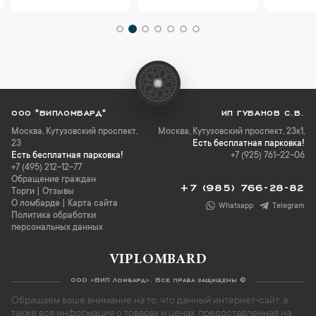
ООО "ВИПЛОМБАРД"
ИП ГУБАНОВ С.В.
Москва
,
Кутузовский проспект,
Москва, Кутузовский проспект, 23к1,
23
Есть бесплатная парковка!
Есть бесплатная парковка!
+7 (925) 761-22-06
+7 (495) 212-12-77
Обращение граждан
+7 (985) 766-28-82
Торги
|
Отзывы
О ломбарде
|
Карта сайта
Whatsapp
Telegram
Политика обработки
персональных данных
VIPLOMBARD
ООО «ВИП Ломбард». Все права защищены ©
Обращаем ваше внимание на то, что данный интернет-сайт, а
также вся информация о товарах и ценах, предоставленная на