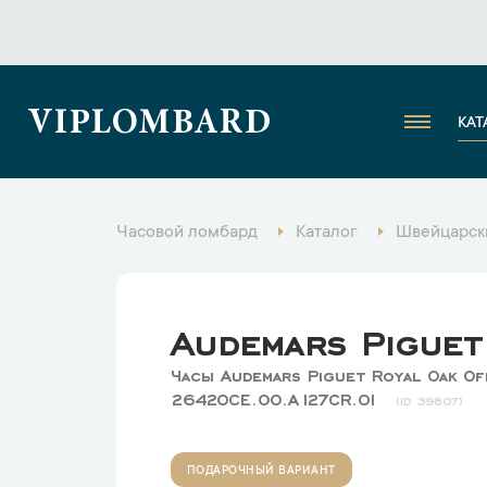
VIPLOMBARD
КАТ
Часовой ломбард
Каталог
Швейцарск
Audemars Piguet
Часы Audemars Piguet Royal Oak O
26420CE.OO.A127CR.01
39807
ПОДАРОЧНЫЙ ВАРИАНТ