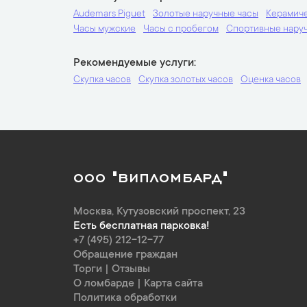
Audemars Piguet
Золотые наручные часы
Керамиче
Часы мужские
Часы с пробегом
Спортивные нару
Рекомендуемые услуги
Скупка часов
Скупка золотых часов
Оценка часов
ООО "ВИПЛОМБАРД"
Москва
,
Кутузовский проспект, 23
Есть бесплатная парковка!
+7 (495) 212-12-77
Обращение граждан
Торги
|
Отзывы
О ломбарде
|
Карта сайта
Политика обработки