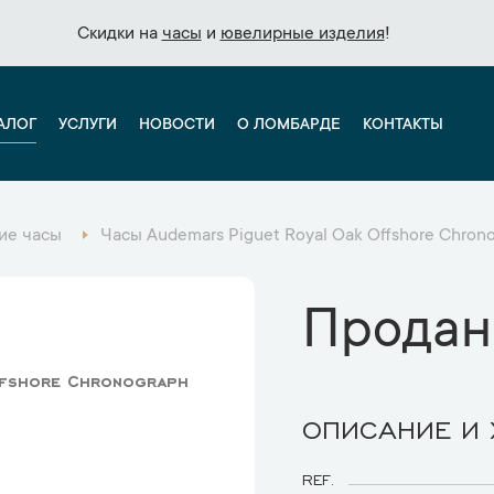
Скидки на
Скидки на
часы
часы
и
и
ювелирные изделия
ювелирные изделия
!
!
АЛОГ
УСЛУГИ
НОВОСТИ
О ЛОМБАРДЕ
КОНТАКТЫ
ие часы
Часы Audemars Piguet Royal Oak Offshore Chro
Продан
ffshore Chronograph
ОПИСАНИЕ И
REF.