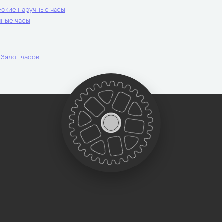
ские наручные часы
чные часы
Залог часов