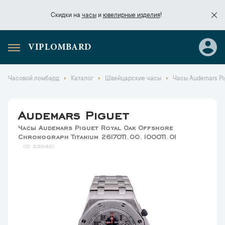
Скидки на
часы
и
ювелирные изделия
!
VIPLOMBARD
Скидки на
часы
и
ювелирные изделия
!
Часовой ломбард
Каталог
Швейцарские часы
Часы Audemars Pig
Audemars Piguet
Часы Audemars Piguet Royal Oak Offshore
Chronograph Titanium 26170TI.OO.1000TI.01
23942