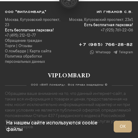
ООО "ВИПЛОМБАРД"
ИП ГУБАНОВ С.В.
Москва
,
Кутузовский проспект,
Москва, Кутузовский проспект, 23к1,
23
Есть бесплатная парковка!
Есть бесплатная парковка!
+7 (925) 761-22-06
+7 (495) 212-12-77
Обращение граждан
+7 (985) 766-28-82
Торги
|
Отзывы
О ломбарде
|
Карта сайта
Whatsapp
Telegram
Политика обработки
персональных данных
VIPLOMBARD
ООО «ВИП Ломбард». Все права защищены ©
Обращаем ваше внимание на то, что данный интернет-сайт, а
также вся информация о товарах и ценах, предоставленная на
нём, носит исключительно информационный характер и ни при
каких условиях не является публичной офертой, определяемой
положениями Статьи 437 Гражданского кодекса Российской
Федерации. Актуальность данных о товарах и услугах уточняйте
На нашем сайте используются cookie
ОК
у менеджеров.
файлы