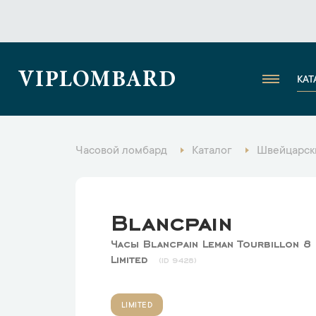
VIPLOMBARD
КАТ
Часовой ломбард
Каталог
Швейцарск
Blancpain
Часы Blancpain Leman Tourbillon 8
Limited
9428
LIMITED