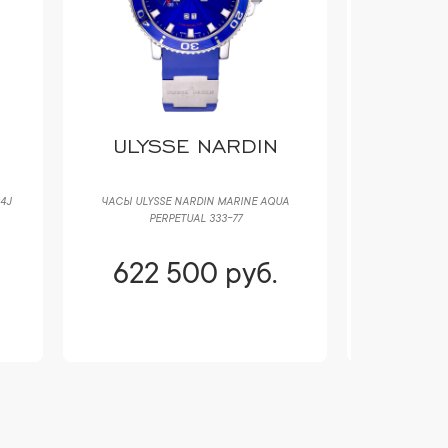
ULYSSE NARDIN
4J
ЧАСЫ ULYSSE NARDIN MARINE AQUA
ЧАСЫ ROLEX
PERPETUAL 333-77
622 500 руб.
622