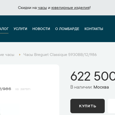
Скидки на
Скидки на
часы
часы
и
и
ювелирные изделия
ювелирные изделия
!
!
АЛОГ
УСЛУГИ
НОВОСТИ
О ЛОМБАРДЕ
КОНТАКТЫ
ие часы
Часы Breguet Classique 5930BB/12/986
622 500
В наличии:
Москва
12/986
39757
КУПИТЬ