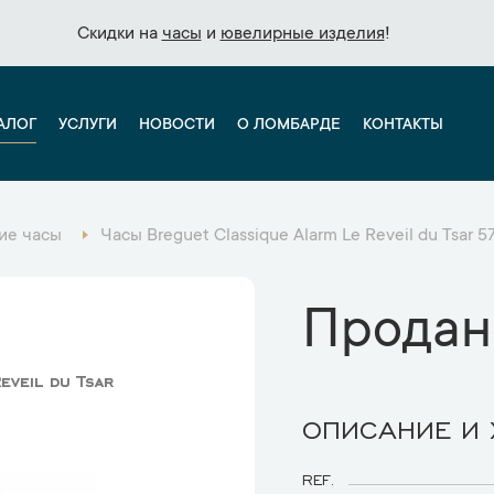
Скидки на
Скидки на
часы
часы
и
и
ювелирные изделия
ювелирные изделия
!
!
АЛОГ
УСЛУГИ
НОВОСТИ
О ЛОМБАРДЕ
КОНТАКТЫ
ие часы
Часы Breguet Classique Alarm Le Reveil du Tsar 
Продан
eveil du Tsar
ОПИСАНИЕ И
REF.