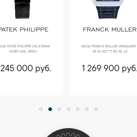
PATEK PHILIPPE
FRANCK MULLER
СЫ PATEK PHILIPPE CALATRAVA
ЧАСЫ FRANCK MULLER VANGUARD 
IVORY DIAL 3893J
45 S6 SQT TT BC BL LE
 245 000 руб.
1 269 900 руб