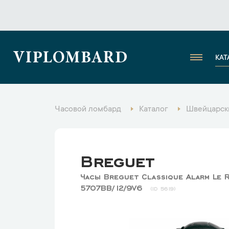
VIPLOMBARD
КАТ
Часовой ломбард
Каталог
Швейцарск
Breguet
Часы Breguet Classique Alarm Le R
5707BB/12/9V6
5619