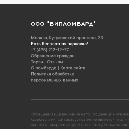
ООО "ВИПЛОМБАРД"
Москва
,
Кутузовский проспект, 23
Есть бесплатная парковка!
+7 (495) 212-12-77
Обращение граждан
Торги
|
Отзывы
О ломбарде
|
Карта сайта
Политика обработки
персональных данных
Обращаем ваше внимание на то, что данный интернет
характер и ни при каких условиях не является пуб
данных о товарах и услугах уточняйте у менеджеров.