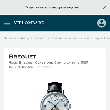
Скидки на
часы
и
ювелирные изделия
!
VIPLOMBARD
Скидки на
часы
и
ювелирные изделия
!
Часовой ломбард
Каталог
Швейцарские часы
Часы Breguet Clas
Breguet
Часы Breguet Classique Complications 5317
5317PT/12/9V6
37325