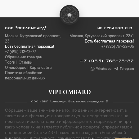
ООО "ВИПЛОМБАРД"
ИП ГУБАНОВ С.В.
Москва
,
Кутузовский проспект,
Москва, Кутузовский проспект, 23к1,
23
Есть бесплатная парковка!
Есть бесплатная парковка!
+7 (925) 761-22-06
+7 (495) 212-12-77
Обращение граждан
+7 (985) 766-28-82
Торги
|
Отзывы
О ломбарде
|
Карта сайта
Whatsapp
Telegram
Политика обработки
персональных данных
VIPLOMBARD
ООО «ВИП Ломбард». Все права защищены ©
Обращаем ваше внимание на то, что данный интернет-сайт, а
также вся информация о товарах и ценах, предоставленная на
нём, носит исключительно информационный характер и ни при
каких условиях не является публичной офертой, определяемой
положениями Статьи 437 Гражданского кодекса Российской
Федерации. Актуальность данных о товарах и услугах уточняйте