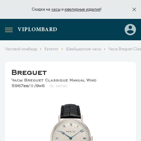
Скидки на
часы
и
ювелирные изделия
!
VIPLOMBARD
Скидки на
часы
и
ювелирные изделия
!
Часовой ломбард
Каталог
Швейцарские часы
Часы Breguet Cla
Breguet
Часы Breguet Classique Manual Wind
5967bb/11/9w6
39791