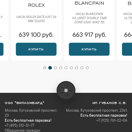
BLANCPAIN
BLA
ROLEX
ЧАСЫ BLANCPAIN
ЧАСЫ BLA
ЧАСЫ ROLEX DATEJUST 36
VILLERET DOUBLE TIME
ULTRA-SL
ММ 126200
ZONE 6260-3642-55
2100
639 100 руб.
663 917 руб.
664 
КУПИТЬ
КУПИТЬ
К
ООО "ВИПЛОМБАРД"
ИП ГУБАНОВ С.В.
Москва
,
Кутузовский проспект,
Москва, Кутузовский проспект, 23к1,
23
Есть бесплатная парковка!
Есть бесплатная парковка!
+7 (925) 761-22-06
+7 (495) 212-12-77
Обращение граждан