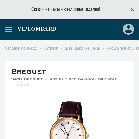
Скидки на
часы
и
ювелирные изделия
!
VIPLOMBARD
Скидки на
часы
и
ювелирные изделия
!
Часовой ломбард
Каталог
Швейцарские часы
Часы Breguet Cla
Breguet
Часы Breguet Classique ref BA3380 BA3380
5183