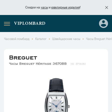
Скидки на
часы
и
ювелирные изделия
!
VIPLOMBARD
Скидки на
часы
и
ювелирные изделия
!
Часовой ломбард
Каталог
Швейцарские часы
Часы Breguet Hér
Breguet
Часы Breguet Héritage 3670BB
37906