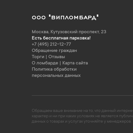
ООО "ВИПЛОМБАРД"
Москва
,
Кутузовский проспект, 23
Есть бесплатная парковка!
+7 (495) 212-12-77
Обращение граждан
Торги
|
Отзывы
О ломбарде
|
Карта сайта
Политика обработки
персональных данных
Обращаем ваше внимание на то, что данный интернет
характер и ни при каких условиях не является пуб
данных о товарах и услугах уточняйте у менеджеров.