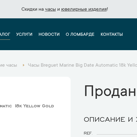
Скидки на
Скидки на
часы
часы
и
и
ювелирные изделия
ювелирные изделия
!
!
АЛОГ
УСЛУГИ
НОВОСТИ
О ЛОМБАРДЕ
КОНТАКТЫ
ие часы
Часы Breguet Marine Big Date Automatic 18k Yel
Продан
matic 18k Yellow Gold
ОПИСАНИЕ И
REF.