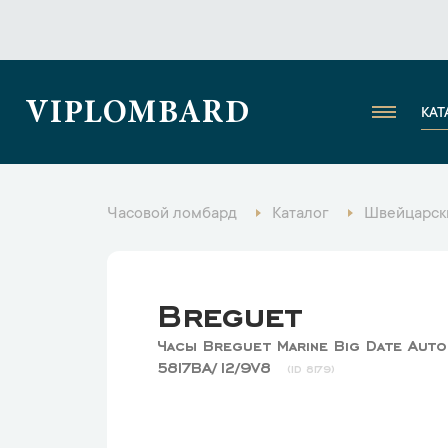
VIPLOMBARD
КАТ
Часовой ломбард
Каталог
Швейцарск
Breguet
Часы Breguet Marine Big Date Auto
5817BA/12/9V8
8179