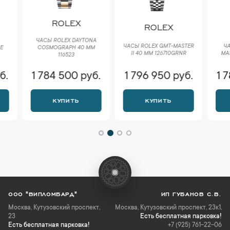
ROLEX
R
ROLEX
ЧАСЫ ROLEX DAYTONA
ЧАСЫ R
ЧАСЫ ROLEX GMT-MASTER
COSMOGRAPH 40 ММ
MASTER I
II 40 ММ 126710GRNR
116523
1 784 500 руб.
1 796 950 руб.
1 784
КУПИТЬ
КУПИТЬ
К
ООО "ВИПЛОМБАРД"
ИП ГУБАНОВ С.В.
Москва
,
Кутузовский проспект,
Москва, Кутузовский проспект, 23к1,
23
Есть бесплатная парковка!
Есть бесплатная парковка!
+7 (925) 761-22-06