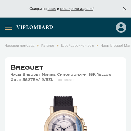
Скидки на
часы
и
ювелирные изделия
!
VIPLOMBARD
Скидки на
часы
и
ювелирные изделия
!
Часовой ломбард
Каталог
Швейцарские часы
Часы Breguet Mari
Breguet
Часы Breguet Marine Chronograph 18K Yellow
Gold 5827BA/12/5ZU
4852