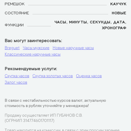
РЕМЕШОК
КАУЧУК
СОСТОЯНИЕ
НОВЫЕ
ЧАСЫ, МИНУТЫ, СЕКУНДЫ, ДАТА,
ФУНКЦИИ
ХРОНОГРАФ
Вас могут заинтересовать
Breguet
Часы мужские
Новые наручные часы
Классические наручные часы
Рекомендуемые услуги
Скупка часов
Скупка золотых часов
Оценка часов
Залог часов
В связи с нестабильностью курсов валют, актуальную
стоимость в рублях уточняйте у менеджера!
Продажу осуществляет ИП ГУБАНОВ С.В.
(ОГРНИП 314774601701117)
Товар находится на комиссии, в связи с этим просим заранее