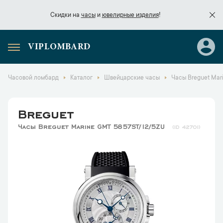
Скидки на
часы
и
ювелирные изделия
!
VIPLOMBARD
Скидки на
часы
и
ювелирные изделия
!
Часовой ломбард
Каталог
Швейцарские часы
Часы Breguet Mar
Breguet
Часы Breguet Marine GMT 5857ST/12/5ZU
42701