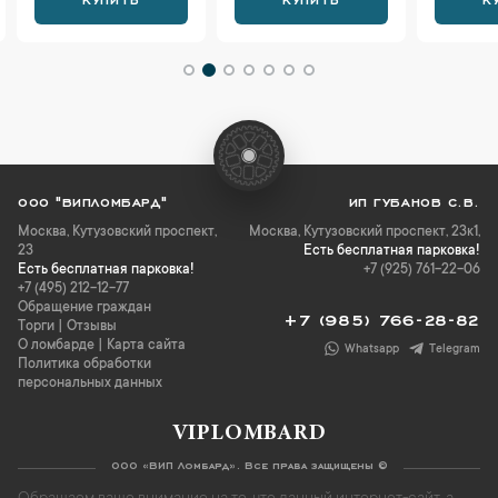
ООО "ВИПЛОМБАРД"
ИП ГУБАНОВ С.В.
Москва
,
Кутузовский проспект,
Москва, Кутузовский проспект, 23к1,
23
Есть бесплатная парковка!
Есть бесплатная парковка!
+7 (925) 761-22-06
+7 (495) 212-12-77
Обращение граждан
+7 (985) 766-28-82
Торги
|
Отзывы
О ломбарде
|
Карта сайта
Whatsapp
Telegram
Политика обработки
персональных данных
VIPLOMBARD
ООО «ВИП Ломбард». Все права защищены ©