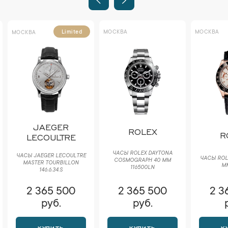
МОСКВА
МОСКВА
Limited
МОСКВА
JAEGER
ROLEX
R
LECOULTRE
ЧАСЫ ROLEX DAYTONA
ЧАСЫ JAEGER LECOULTRE
ЧАСЫ ROL
COSMOGRAPH 40 ММ
MASTER TOURBILLON
ММ
116500LN
146.6.34.S
2 365 500
2 365 500
2 3
руб.
руб.
КУПИТЬ
КУПИТЬ
К