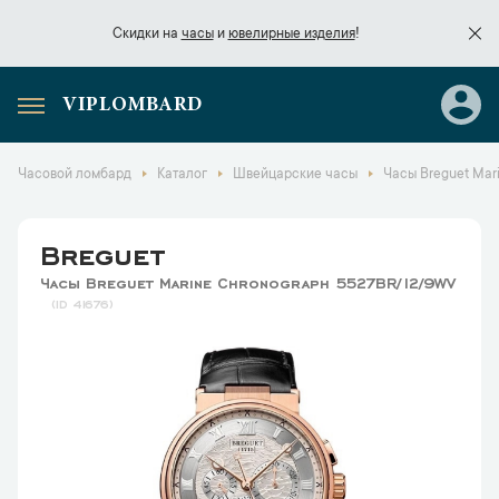
Скидки на
часы
и
ювелирные изделия
!
VIPLOMBARD
Скидки на
часы
и
ювелирные изделия
!
Часовой ломбард
Каталог
Швейцарские часы
Часы Breguet Mar
Breguet
Часы Breguet Marine Сhronograph 5527BR/12/9WV
41676