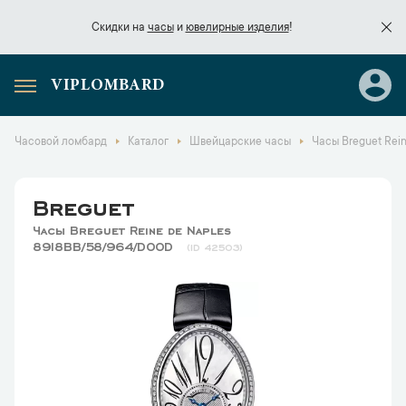
Скидки на
часы
и
ювелирные изделия
!
VIPLOMBARD
Скидки на
часы
и
ювелирные изделия
!
Часовой ломбард
Каталог
Швейцарские часы
Часы Breguet Rei
Breguet
Часы Breguet Reine de Naples
8918BB/58/964/D00D
42503