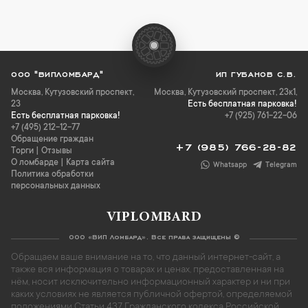
ООО "ВИПЛОМБАРД"
ИП ГУБАНОВ С.В.
Москва
,
Кутузовский проспект,
Москва, Кутузовский проспект, 23к1,
23
Есть бесплатная парковка!
Есть бесплатная парковка!
+7 (925) 761-22-06
+7 (495) 212-12-77
Обращение граждан
+7 (985) 766-28-82
Торги
|
Отзывы
О ломбарде
|
Карта сайта
Whatsapp
Telegram
Политика обработки
персональных данных
VIPLOMBARD
ООО «ВИП Ломбард». Все права защищены ©
Обращаем ваше внимание на то, что данный интернет-сайт, а
также вся информация о товарах и ценах, предоставленная на
нём, носит исключительно информационный характер и ни при
каких условиях не является публичной офертой, определяемой
положениями Статьи 437 Гражданского кодекса Российской