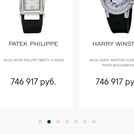
PATEK PHILIPPE
HARRY WINSTON
 PATEK PHILIPPE TWENTY-4 4920G
ЧАСЫ HARRY WINSTON OCEAN MO
PHASE 400/UQMP36W
746 917 руб.
746 917 руб.