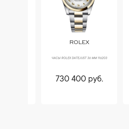
T
ROLEX
IQUE
ЧАСЫ ROLEX DATEJUST 36 ММ 116203
ЧАСЫ
уб.
730 400 руб.