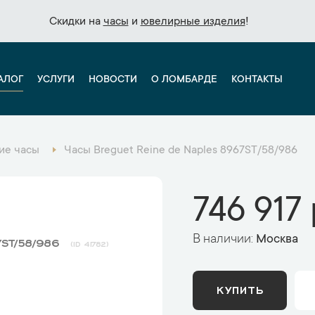
Скидки на
Скидки на
часы
часы
и
и
ювелирные изделия
ювелирные изделия
!
!
АЛОГ
УСЛУГИ
НОВОСТИ
О ЛОМБАРДЕ
КОНТАКТЫ
ие часы
Часы Breguet Reine de Naples 8967ST/58/986
746 917 
В наличии:
Москва
7ST/58/986
41782
КУПИТЬ